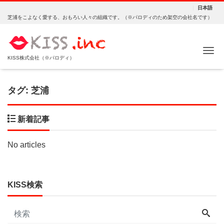
日本語
芝浦をこよなく愛する、おもろい人々の組織です。（※パロディのため架空の会社名です）
Me
KISS株式会社（※パロディ）
タグ:
芝浦
新着記事
No articles
KISS検索