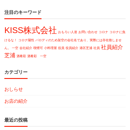
注目のキーワード
KISS株式会社
おもろい人達
お問い合わせ
コロナ
コロナに負
けるな！
コロナ陽性
パロディのため架空の会社名であり、実際には存在致しませ
社員紹介
ん。
一空
会社紹介
喫煙可
小料理屋
役員
役員紹介
港区芝浦
社員
芝浦
酒肴彩
酒肴彩 一空
カテゴリー
おしらせ
お店の紹介
最近の投稿